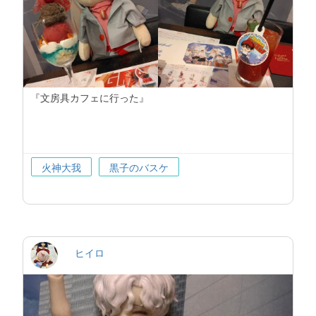
『文房具カフェに行った』
火神大我
黒子のバスケ
ヒイロ