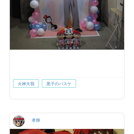
火神大我
黒子のバスケ
孝輝