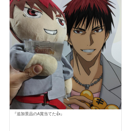
『追加景品のA賞当てた👍』