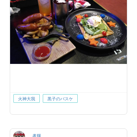
火神大我
黒子のバスケ
孝輝