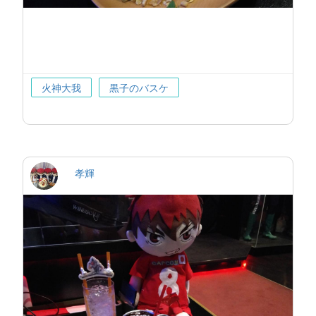
火神大我
黒子のバスケ
孝輝