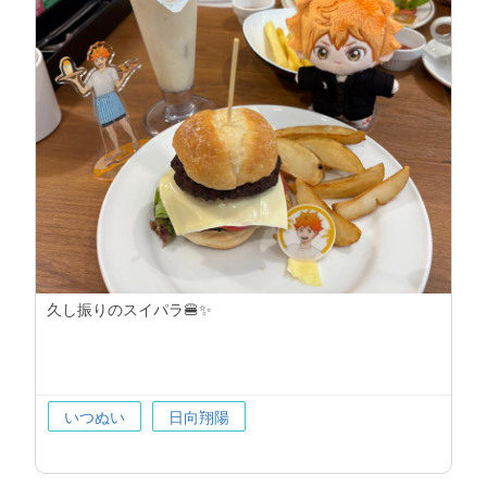
久し振りのスイパラ🍔✨
いつぬい
日向翔陽