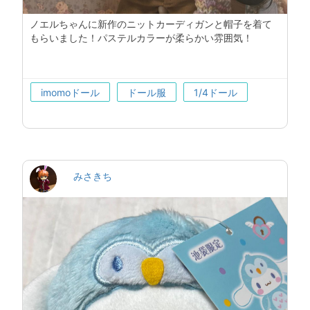
ノエルちゃんに新作のニットカーディガンと帽子を着て
もらいました！パステルカラーが柔らかい雰囲気！
imomoドール
ドール服
1/4ドール
みさきち