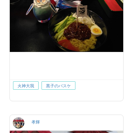
火神大我
黒子のバスケ
孝輝