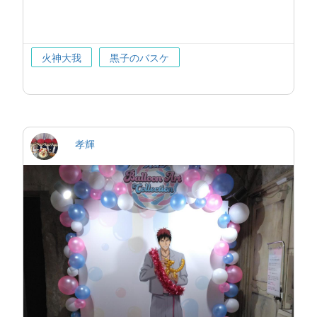
火神大我
黒子のバスケ
孝輝