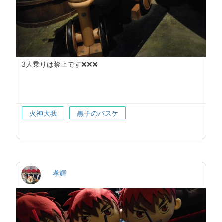
3人乗りは禁止です❌❌❌
火神大我
黒子のバスケ
孝輝