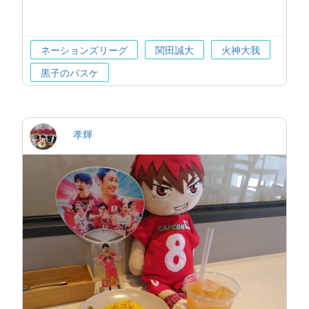
ネーションズリーグ
関田誠大
火神大我
黒子のバスケ
孝輝