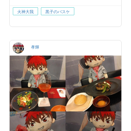
火神大我
黒子のバスケ
孝輝