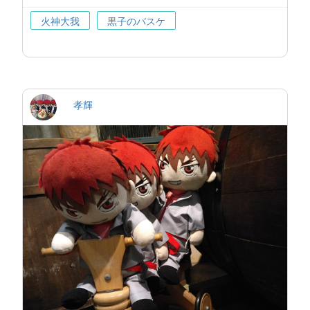
火神大我
黒子のバスケ
孝輝